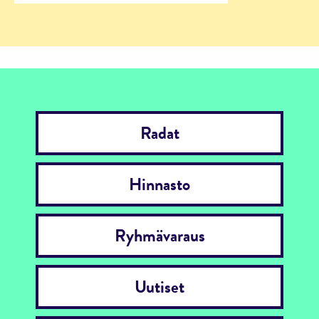
Radat
Hinnasto
Ryhmävaraus
Uutiset