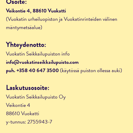
Osoite:
Veikontie 4, 88610 Vuokatti
(Vuokatin urheiluopiston ja Vuokatinrinteiden välinen
mäntymetsäalue)
Yhteydenotto:
Vuokatin Seikkailupuiston info
info@vuokatinseikkailupuisto.com
puh. +358 40 647 3500
(käytössä puiston ollessa auki)
Laskutusosoite:
Vuokatin Seikkailupuisto Oy
Veikontie 4
88610 Vuokatti
y-tunnus: 2755943-7