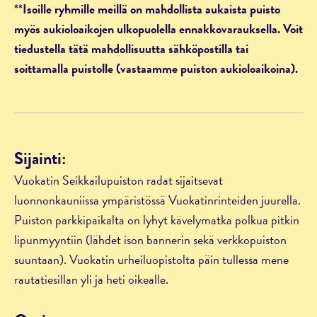
**
Isoille ryhmille meillä on mahdollista aukaista puisto
myös aukioloaikojen ulkopuolella ennakkovarauksella. Voit
tiedustella tätä mahdollisuutta sähköpostilla tai
soittamalla puistolle (vastaamme puiston aukioloaikoina).
Sijainti:
Vuokatin Seikkailupuiston radat sijaitsevat
luonnonkauniissa ympäristössä Vuokatinrinteiden juurella.
Puiston parkkipaikalta on lyhyt kävelymatka polkua pitkin
lipunmyyntiin (lähdet ison bannerin sekä verkkopuiston
suuntaan). Vuokatin urheiluopistolta päin tullessa mene
rautatiesillan yli ja heti oikealle.