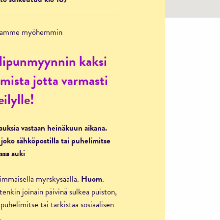
oitamme myöhemmin
lipunmyynnin kaksi
mista jotta varmasti
eilylle!
rauksia vastaan heinäkuun aikana.
joko sähköpostilla tai puhelimitse
ssa auki
ärimmäisellä myrskysäällä.
Huom
.
enkin joinain päivinä sulkea puiston,
puhelimitse tai tarkistaa sosiaalisen
.