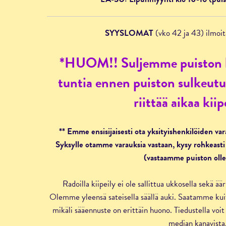
SYYSLOMAT
(vko 42 ja 43) ilm
*HUOM!! Suljemme puiston 
tuntia ennen puiston sulkeutu
riittää aikaa kiip
** Emme ensisijaisesti ota yksityishenkilöiden va
Syksylle otamme varauksia vastaan, kysy rohkeasti 
(vastaamme puiston olle
Radoilla kiipeily ei ole sallittua ukkosella sekä ä
Olemme yleensä sateisella säällä auki. Saatamme kuit
mikäli sääennuste on erittäin huono. Tiedustella voit 
median kanavista