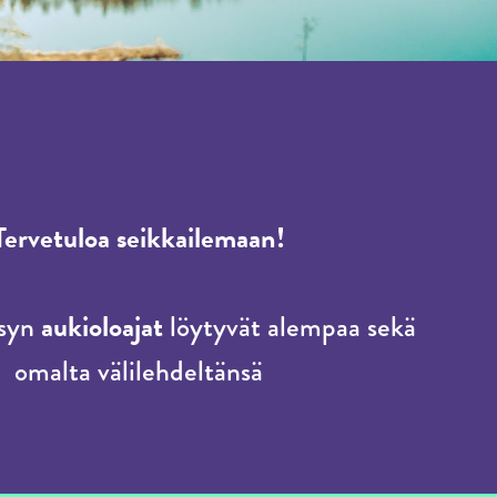
Tervetuloa seikkailemaan!
aukioloajat
ksyn
löytyvät alempaa sekä
omalta välilehdeltänsä