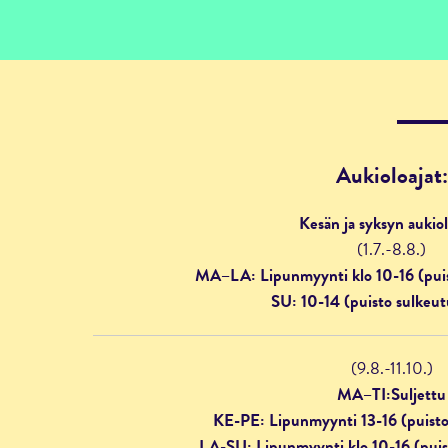
Aukioloajat:
Kesän ja syksyn aukiol
(1.7.-8.8.)
MA–LA: Lipunmyynti klo 10-16 (puis
SU: 10-14 (puisto sulkeut
(9.8.-11.10.)
MA–TI:Suljettu
KE-PE: Lipunmyynti 13-16 (puisto
LA-SU: Lipunmyynti klo 10-16 (puis